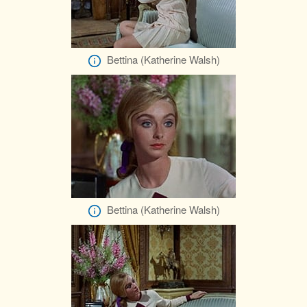
Bettina (Katherine Walsh)
Bettina (Katherine Walsh)