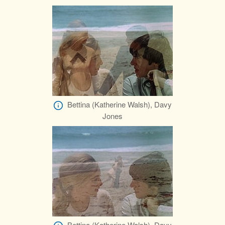
Bettina (Katherine Walsh), Davy
Jones
Bettina (Katherine Walsh), Davy