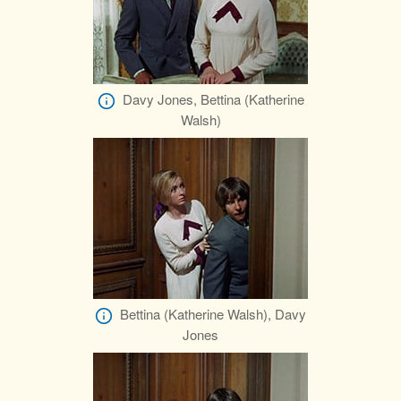
Davy Jones, Bettina (Katherine
Walsh)
Bettina (Katherine Walsh), Davy
Jones