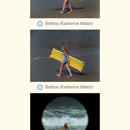
Bettina (Katherine Walsh)
Bettina (Katherine Walsh)