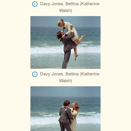
Davy Jones, Bettina (Katherine
Walsh)
Davy Jones, Bettina (Katherine
Walsh)