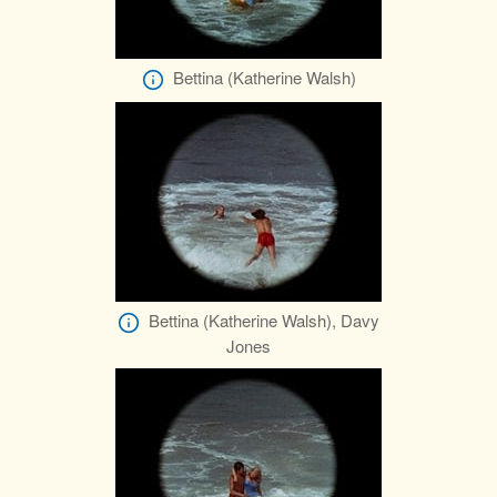
Bettina (Katherine Walsh)
Bettina (Katherine Walsh), Davy
Jones