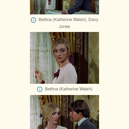
Bettina (Katherine Walsh), Davy
Jones
Bettina (Katherine Walsh)