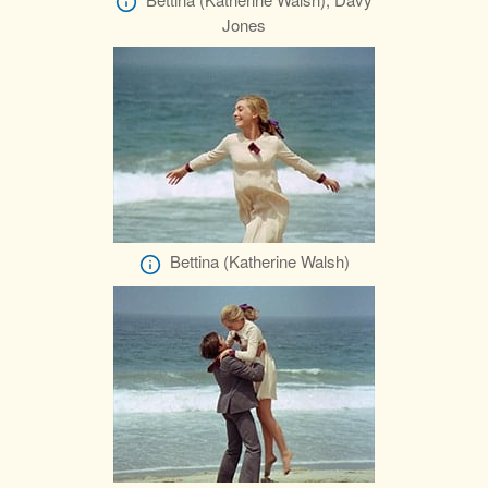
Jones
Bettina (Katherine Walsh)