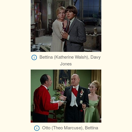
Bettina (Katherine Walsh), Davy
Jones
Otto (Theo Marcuse), Bettina