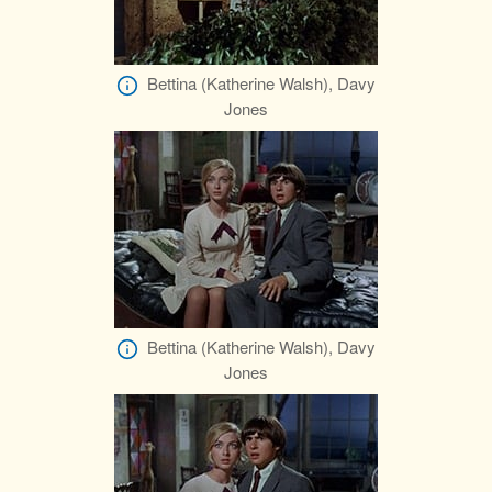
Bettina (Katherine Walsh), Davy
Jones
Bettina (Katherine Walsh), Davy
Jones